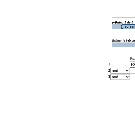
p�gina 1 de 1
Refinar la b�squ
Bu
1
2
3