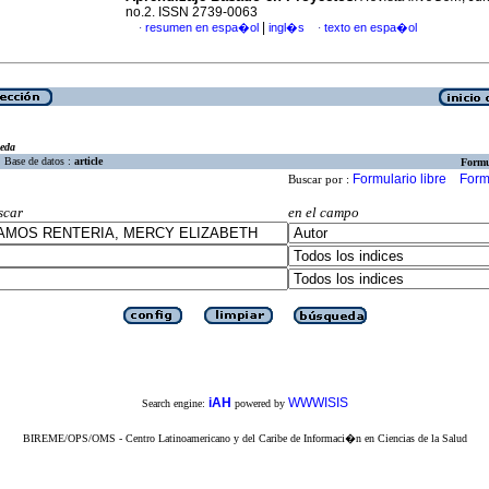
no.2. ISSN 2739-0063
|
resumen en espa�ol
ingl�s
texto en espa�ol
·
·
eda
Base de datos :
article
Formu
Formulario libre
Form
Buscar por :
scar
en el campo
iAH
WWWISIS
Search engine:
powered by
BIREME/OPS/OMS - Centro Latinoamericano y del Caribe de Informaci�n en Ciencias de la Salud