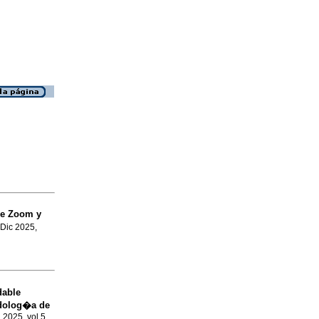
de Zoom y
 Dic 2025,
dable
odolog�a de
n 2025, vol.5,