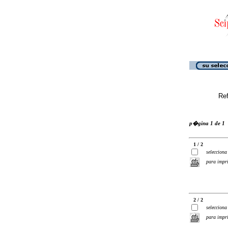
Ref
p�gina 1 de 1
1 / 2
selecciona
para impr
2 / 2
selecciona
para impr