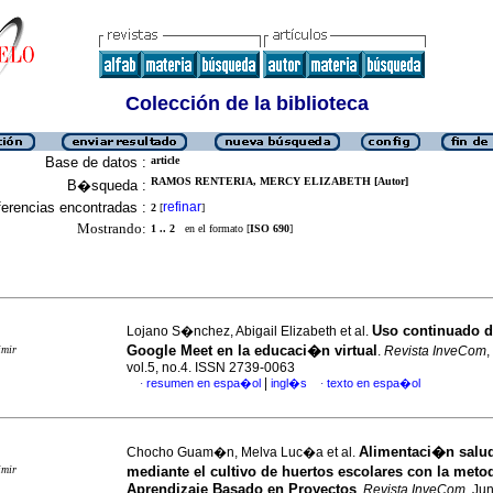
Colección de la biblioteca
Base de datos :
article
RAMOS RENTERIA, MERCY ELIZABETH [Autor]
B�squeda :
erencias encontradas :
refinar
2
[
]
Mostrando:
1 .. 2
en el formato [
ISO 690
]
Uso continuado 
Lojano S�nchez, Abigail Elizabeth et al.
Google Meet en la educaci�n virtual
imir
.
Revista InveCom
,
vol.5, no.4. ISSN 2739-0063
|
resumen en espa�ol
ingl�s
texto en espa�ol
·
·
Alimentaci�n salu
Chocho Guam�n, Melva Luc�a et al.
imir
mediante el cultivo de huertos escolares con la met
Aprendizaje Basado en Proyectos
.
Revista InveCom
, Ju