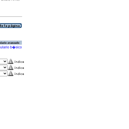
lario avanzado
ulario b�sico