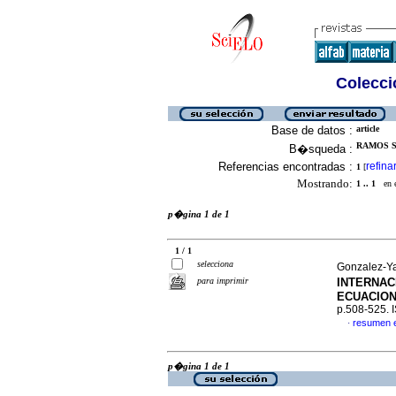
Colecció
Base de datos :
article
RAMOS S
B�squeda :
Referencias encontradas :
refina
1
[
Mostrando:
1 .. 1
en el
p�gina 1 de 1
1 / 1
selecciona
Gonzalez-Ya
para imprimir
INTERNAC
ECUACIO
p.508-525.
resumen 
·
p�gina 1 de 1