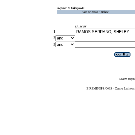
Refinar la b�squeda
Base de datos :
article
Buscar
1
2
3
Search engin
BIREME/OPS/OMS - Centro Latinoameric