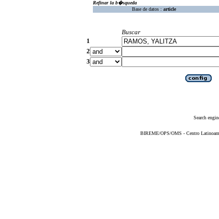
Refinar la b�squeda
Base de datos :
article
Buscar
1
2
3
Search engin
BIREME/OPS/OMS - Centro Latinoameric