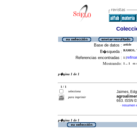
Colecció
Base de datos :
article
RAMOS, Y
B�squeda :
Referencias encontradas :
refina
1
[
Mostrando:
1 .. 1
en el
p�gina 1 de 1
1 / 1
selecciona
Jaimes, Edga
agroalimen
para imprimir
663. ISSN 
resumen 
·
p�gina 1 de 1