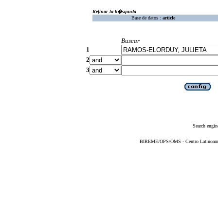
Refinar la b�squeda
Base de datos :
article
Buscar
1
2
3
Search engin
BIREME/OPS/OMS - Centro Latinoameric