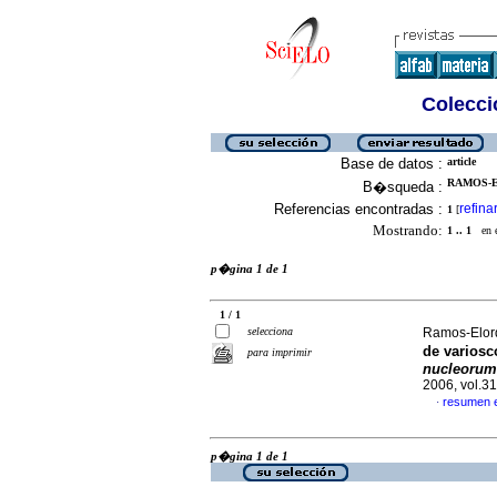
Colecció
Base de datos :
article
RAMOS-E
B�squeda :
Referencias encontradas :
refina
1
[
Mostrando:
1 .. 1
en el
p�gina 1 de 1
1 / 1
selecciona
Ramos-Elordu
de varios
para imprimir
nucleoru
2006, vol.3
resumen 
·
p�gina 1 de 1