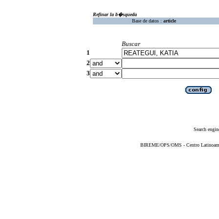
Refinar la b�squeda
Base de datos :
article
Buscar
1
2
3
Search engin
BIREME/OPS/OMS - Centro Latinoameric