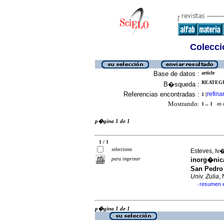
Colecció
Base de datos :
article
REATEGUI
B�squeda :
Referencias encontradas :
refina
1
[
Mostrando:
1 .. 1
en el
p�gina 1 de 1
1 / 1
selecciona
Esteves, Iv�
para imprimir
inorg�nic
San Pedro
Univ. Zulia
,
resumen 
·
p�gina 1 de 1