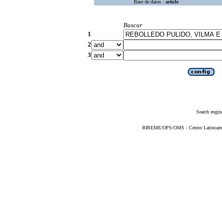
Base de datos :
article
Buscar
1
2
3
Search engin
BIREME/OPS/OMS - Centro Latinoameric