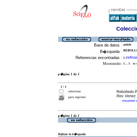
Colecció
Base de datos :
article
REBOLLE
B�squeda :
Referencias encontradas :
refina
1
[
Mostrando:
1 .. 1
en el
p�gina 1 de 1
1 / 1
selecciona
Rebolledo Pu
Rev. Venez.
para imprimir
resumen 
·
p�gina 1 de 1
Refinar la b�squeda