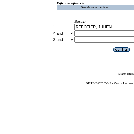
Refinar la b�squeda
Base de datos :
article
Buscar
1
2
3
Search engin
BIREME/OPS/OMS - Centro Latinoameric