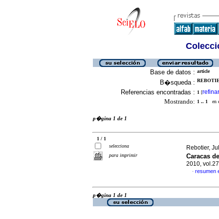
Colecció
Base de datos :
article
REBOTIER
B�squeda :
Referencias encontradas :
refina
1
[
Mostrando:
1 .. 1
en el
p�gina 1 de 1
1 / 1
selecciona
Rebotier, Ju
para imprimir
Caracas
d
2010, vol.2
resumen 
·
p�gina 1 de 1