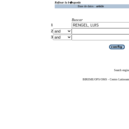
Refinar la b�squeda
Base de datos :
article
Buscar
1
2
3
Search engin
BIREME/OPS/OMS - Centro Latinoameric