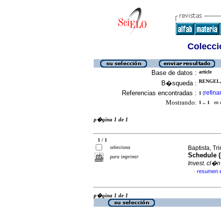
Colecció
Base de datos :
article
RENGEL, 
B�squeda :
Referencias encontradas :
refina
1
[
Mostrando:
1 .. 1
en el
p�gina 1 de 1
1 / 1
selecciona
Baptista, Tri
Schedule (
para imprimir
Invest. cl�n
resumen 
·
p�gina 1 de 1