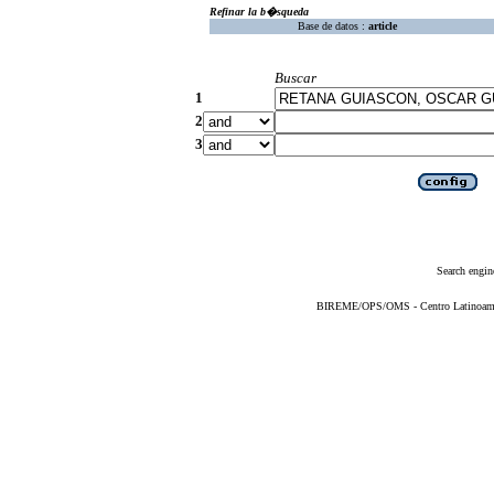
Refinar la b�squeda
Base de datos :
article
Buscar
1
2
3
Search engin
BIREME/OPS/OMS - Centro Latinoameric