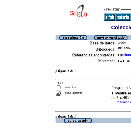
Colecció
Base de datos :
article
RETANA 
B�squeda :
Referencias encontradas :
refina
1
[
Mostrando:
1 .. 1
en el
p�gina 1 de 1
1 / 1
selecciona
Enr�quez V�
silvestre 
para imprimir
no.7, p.491
resumen 
·
p�gina 1 de 1