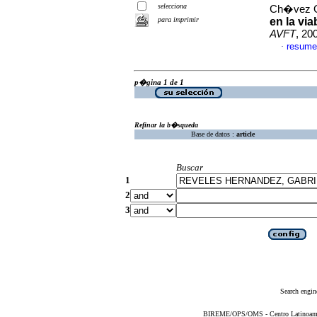
selecciona
Ch�vez Gu
para imprimir
en la via
AVFT
, 20
resume
·
p�gina 1 de 1
Refinar la b�squeda
Base de datos :
article
Buscar
1
2
3
Search engin
BIREME/OPS/OMS - Centro Latinoameric