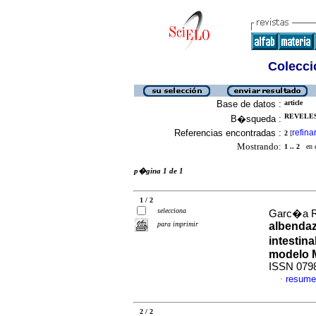
Colecció
Base de datos :
article
REVELES
B�squeda :
Referencias encontradas :
refina
2
[
Mostrando:
1 .. 2
en el
p�gina 1 de 1
1 / 2
selecciona
Garc�a Ro
para imprimir
albendaz
intestina
modelo 
ISSN 079
resume
·
2 / 2