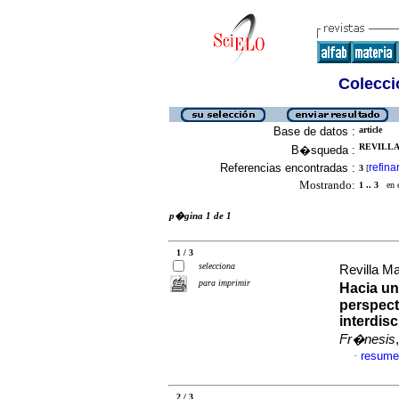
Colecció
Base de datos :
article
REVILLA 
B�squeda :
Referencias encontradas :
refina
3
[
Mostrando:
1 .. 3
en el
p�gina 1 de 1
1 / 3
selecciona
Revilla M
para imprimir
Hacia un
perspect
interdis
Fr�nesis
resume
·
2 / 3