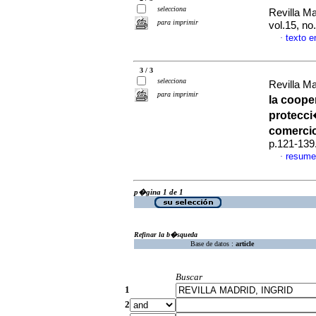
selecciona
Revilla Ma
para imprimir
vol.15, n
texto 
·
3 / 3
selecciona
Revilla Ma
para imprimir
la coope
protecci
comercio
p.121-139
resume
·
p�gina 1 de 1
Refinar la b�squeda
Base de datos :
article
Buscar
1
2