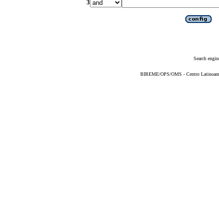
3
Search engin
BIREME/OPS/OMS - Centro Latinoameric