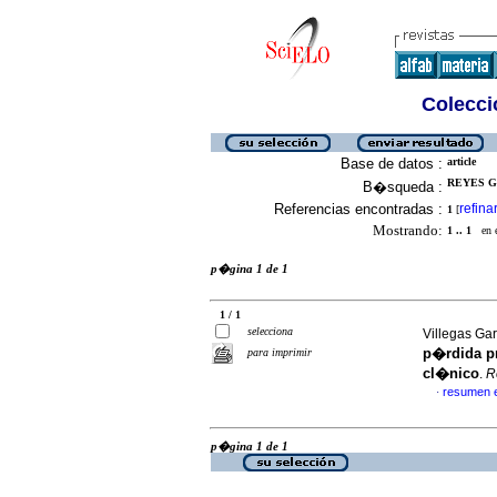
Colecció
Base de datos :
article
REYES G
B�squeda :
Referencias encontradas :
refina
1
[
Mostrando:
1 .. 1
en el
p�gina 1 de 1
1 / 1
selecciona
Villegas Gar
p�rdida p
para imprimir
cl�nico
.
R
resumen 
·
p�gina 1 de 1