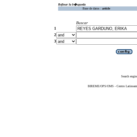
Refinar la b�squeda
Base de datos :
article
Buscar
1
2
3
Search engin
BIREME/OPS/OMS - Centro Latinoameric