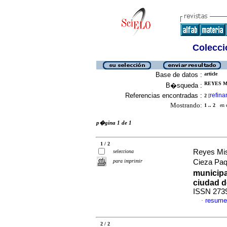
Colecció
Base de datos :
article
REYES M
B�squeda :
Referencias encontradas :
refina
2
[
Mostrando:
1 .. 2
en el
p�gina 1 de 1
1 / 2
Reyes Mis
selecciona
para imprimir
Cieza Paq
municipa
ciudad d
ISSN 273
resume
·
2 / 2