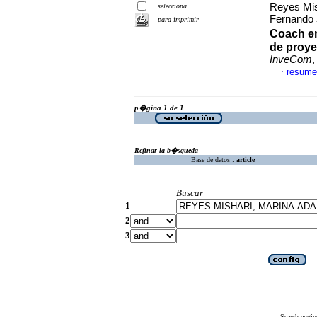
Reyes Mis
selecciona
Fernando 
para imprimir
Coach en
de proye
InveCom
,
resume
·
p�gina 1 de 1
Refinar la b�squeda
Base de datos :
article
Buscar
1
2
3
Search engin