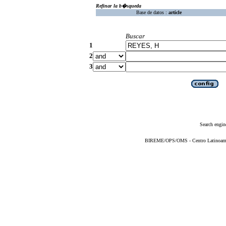
Refinar la b�squeda
Base de datos :
article
Buscar
1
2
3
Search engin
BIREME/OPS/OMS - Centro Latinoameric