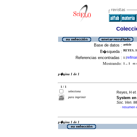
Colecció
Base de datos :
article
REYES, H
B�squeda :
Referencias encontradas :
refina
1
[
Mostrando:
1 .. 1
en el
p�gina 1 de 1
1 / 1
selecciona
Reyes, H et 
para imprimir
System en 
Soc. Ven. Mi
resumen 
·
p�gina 1 de 1