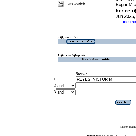
para imprimir
Edgar M 
hermen�u
Jun 2025,
resume
·
p�gina 1 de 1
Refinar la b�squeda
Base de datos :
article
Buscar
1
2
3
Search engin