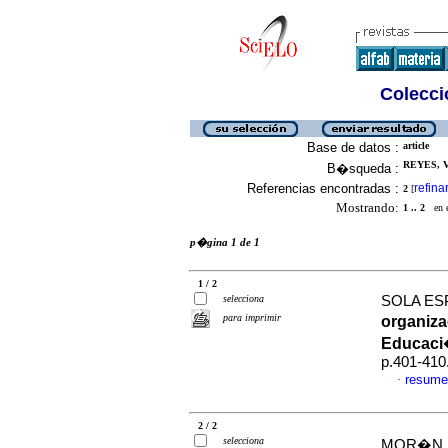
Colecció
Base de datos :
article
REYES, V
B�squeda :
Referencias encontradas :
refina
2
[
Mostrando:
1 .. 2
en el
p�gina 1 de 1
1 / 2
selecciona
SOLA ESP
para imprimir
organiza
Educaci
p.401-410
resume
·
2 / 2
selecciona
MOR�N R