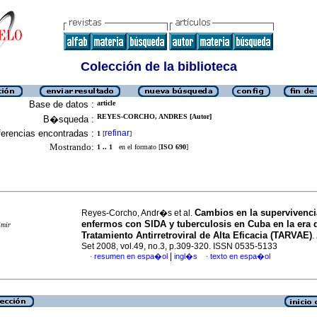
Colección de la biblioteca
Base de datos :
article
REYES-CORCHO, ANDRES [Autor]
B�squeda :
erencias encontradas :
refinar
1
[
]
Mostrando:
1 .. 1
en el formato [
ISO 690
]
Cambios en la supervivenci
Reyes-Corcho, Andr�s et al.
enfermos con SIDA y tuberculosis en Cuba en la era 
imir
Tratamiento Antirretroviral de Alta Eficacia (TARVAE)
.
Set 2008, vol.49, no.3, p.309-320. ISSN 0535-5133
|
resumen en espa�ol
ingl�s
texto en espa�ol
·
·