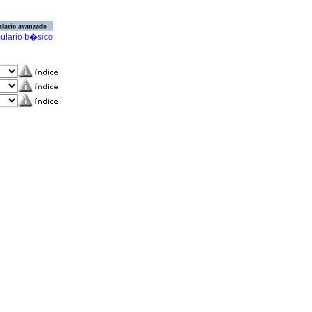
lario avanzado
ulario b�sico