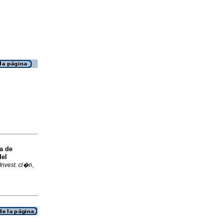
a de
del
Invest. cl�n
,