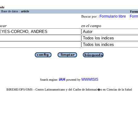
eda
Base de datos :
article
Formu
Formulario libre
Form
Buscar por :
scar
en el campo
iAH
WWWISIS
Search engine:
powered by
BIREME/OPS/OMS - Centro Latinoamericano y del Caribe de Informaci�n en Ciencias de la Salud