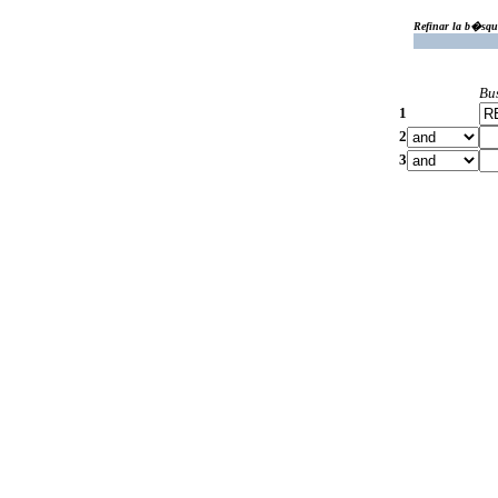
Refinar la b�squ
Bu
1
2
3