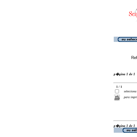
Ref
p�gina 1 de 1
1 / 1
selecciona
para impr
p�gina 1 de 1