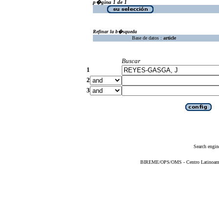
p�gina 1 de 1
Refinar la b�squeda
Base de datos :
article
Buscar
1
2
3
Search engin
BIREME/OPS/OMS - Centro Latinoameric