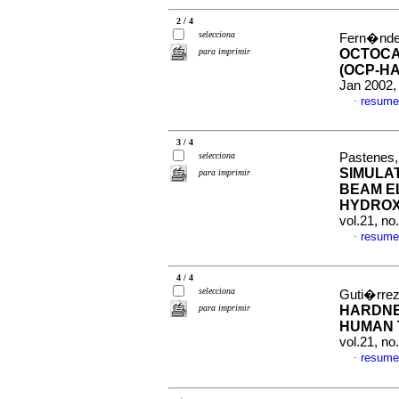
2 / 4
selecciona
Fern�ndez
para imprimir
OCTOCA
(OCP-H
Jan 2002,
resume
·
3 / 4
selecciona
Pastenes,
SIMULA
para imprimir
BEAM E
HYDROX
vol.21, n
resume
·
4 / 4
selecciona
Guti�rrez
para imprimir
HARDNE
HUMAN
vol.21, n
resume
·