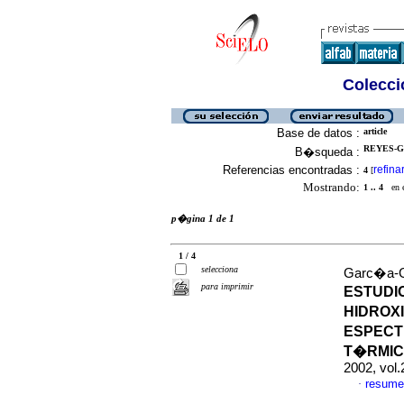
Colecció
Base de datos :
article
REYES-GA
B�squeda :
Referencias encontradas :
refina
4
[
Mostrando:
1 .. 4
en el
p�gina 1 de 1
1 / 4
selecciona
Garc�a-G
para imprimir
ESTUDI
HIDROX
ESPECT
T�RMIC
2002, vol.
resume
·