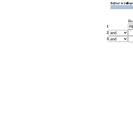
Refinar la b�squ
Bu
1
2
3