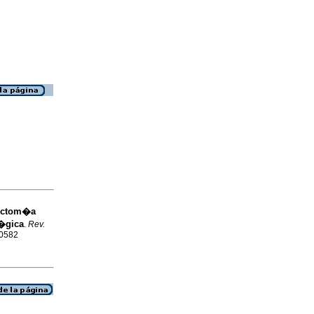
rectom�a
l�gica
.
Rev.
-0582