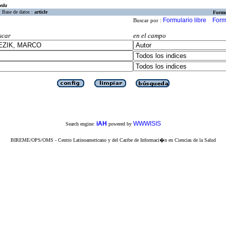
eda
Base de datos :
article
Formu
Formulario libre
Form
Buscar por :
scar
en el campo
iAH
WWWISIS
Search engine:
powered by
BIREME/OPS/OMS - Centro Latinoamericano y del Caribe de Informaci�n en Ciencias de la Salud