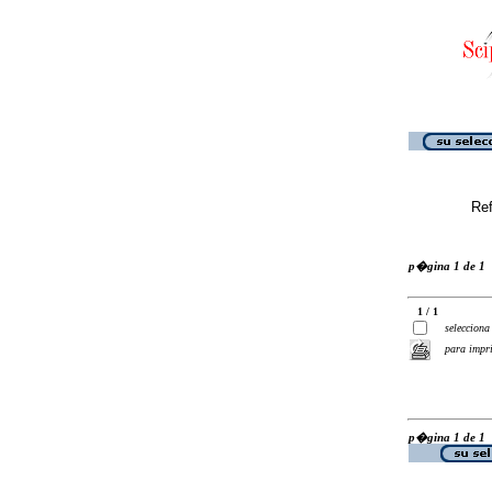
Ref
p�gina 1 de 1
1 / 1
selecciona
para impr
p�gina 1 de 1