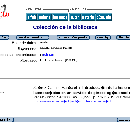
Colección de la biblioteca
Base de datos :
article
REZIK, MARCO [Autor]
B�squeda :
erencias encontradas :
refinar
1
[
]
Mostrando:
1 .. 1
en el formato [
ISO 690
]
Introducci�n de la histe
Su�rez, Carmen Mar�a et al.
imir
laparosc�pica en un servicio de ginecolog�a onco
Venez. Oncol.
, Set 2006, vol.18, no.3, p.152-157. ISSN 0798
|
resumen en espa�ol
ingl�s
texto en espa�ol
·
·