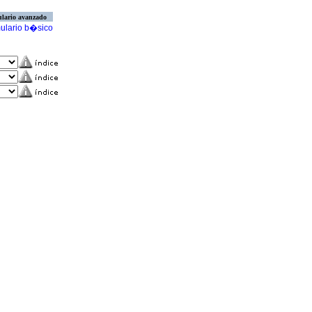
lario avanzado
ulario b�sico