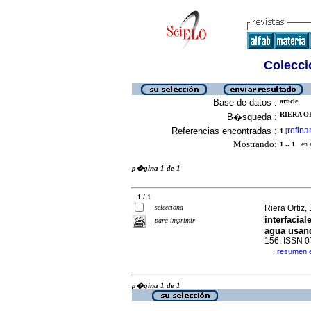
Colecció
Base de datos :
article
RIERA OR
B�squeda :
Referencias encontradas :
refina
1
[
Mostrando:
1 .. 1
en el
p�gina 1 de 1
1 / 1
selecciona
Riera Ortiz,
interfacia
para imprimir
agua usan
156. ISSN 
resumen 
·
p�gina 1 de 1