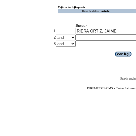
Refinar la b�squeda
Base de datos :
article
Buscar
1
2
3
Search engin
BIREME/OPS/OMS - Centro Latinoameric