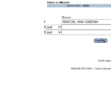
Refinar la b�squeda
Base de datos :
article
Buscar
1
2
3
Search engin
BIREME/OPS/OMS - Centro Latinoameric