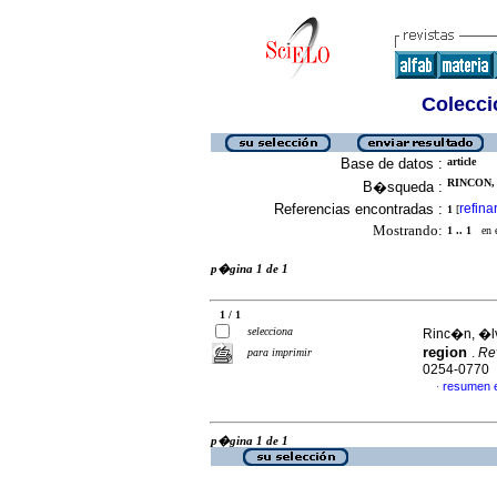
Colecció
Base de datos :
article
RINCON, 
B�squeda :
Referencias encontradas :
refina
1
[
Mostrando:
1 .. 1
en el
p�gina 1 de 1
1 / 1
selecciona
Rinc�n, �lv
region
.
Rev
para imprimir
0254-0770
resumen 
·
p�gina 1 de 1