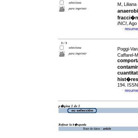
selecciona
M, Liliana 
para imprimir
anaerobi
fracci�n
INCI
, Ago
resume
·
3 / 3
selecciona
Poggi-Var
para imprimir
Caffarel-
comporta
contamin
cuantita
hist�res
194. ISSN
resume
·
p�gina 1 de 1
Refinar la b�squeda
Base de datos :
article