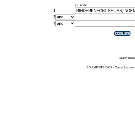
Buscar
1
2
3
Search engin
BIREME/OPS/OMS - Centro Latinoameric