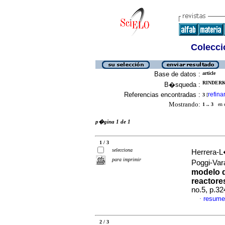
Colecció
Base de datos :
article
RINDERK
B�squeda :
Referencias encontradas :
refina
3
[
Mostrando:
1 .. 3
en el
p�gina 1 de 1
1 / 3
selecciona
Herrera-L
para imprimir
Poggi-Var
modelo d
reactore
no.5, p.3
resume
·
2 / 3