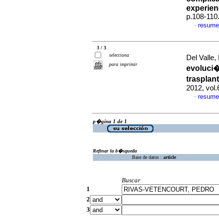
experien
p.108-110
resume
·
3 / 3
selecciona
Del Valle,
para imprimir
evoluci
trasplan
2012, vol.
resume
·
p�gina 1 de 1
Refinar la b�squeda
Base de datos :
article
Buscar
1
2
3