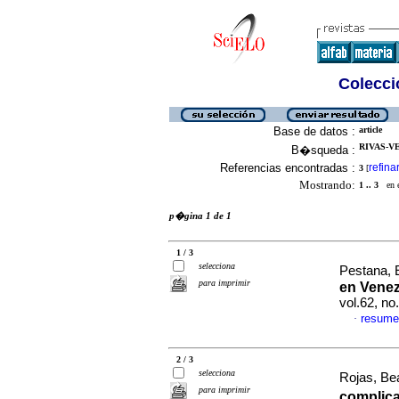
Colecció
Base de datos :
article
RIVAS-V
B�squeda :
Referencias encontradas :
refina
3
[
Mostrando:
1 .. 3
en el
p�gina 1 de 1
1 / 3
selecciona
Pestana, E
para imprimir
en Venez
vol.62, n
resume
·
2 / 3
selecciona
Rojas, Bea
para imprimir
complica