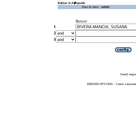
Refinar la b�squeda
Base de datos :
article
Buscar
1
2
3
Search engin
BIREME/OPS/OMS - Centro Latinoameric