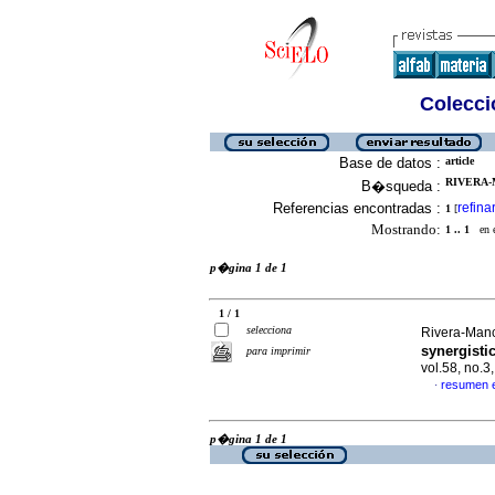
Colecció
Base de datos :
article
RIVERA-M
B�squeda :
Referencias encontradas :
refina
1
[
Mostrando:
1 .. 1
en el
p�gina 1 de 1
1 / 1
selecciona
Rivera-Manc
synergisti
para imprimir
vol.58, no.
resumen 
·
p�gina 1 de 1