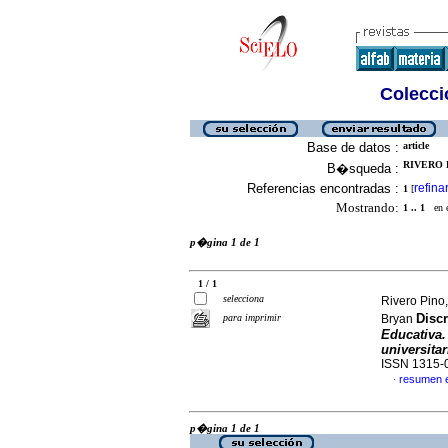
Colecció
Base de datos :
article
RIVERO P
B�squeda :
Referencias encontradas :
refina
1
[
Mostrando:
1 .. 1
en el
p�gina 1 de 1
1 / 1
selecciona
Rivero Pin
Disc
para imprimir
Bryan
Educativa.
universitar
ISSN 1315-
resumen 
·
p�gina 1 de 1