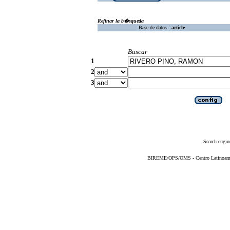
Refinar la b�squeda
Base de datos :
article
Buscar
1
2
3
Search engin
BIREME/OPS/OMS - Centro Latinoameric