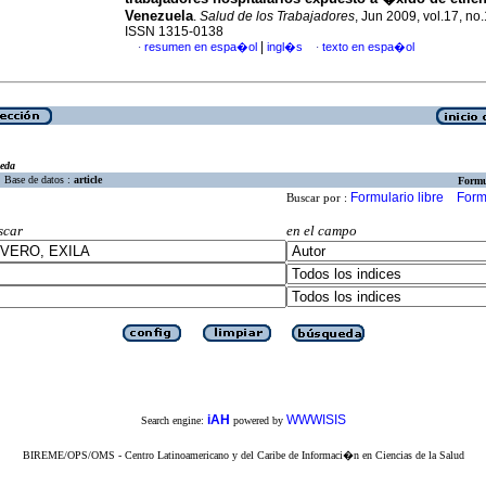
Venezuela
.
Salud de los Trabajadores
, Jun 2009, vol.17, no.
ISSN 1315-0138
|
resumen en espa�ol
ingl�s
texto en espa�ol
·
·
eda
Base de datos :
article
Formu
Formulario libre
Form
Buscar por :
scar
en el campo
iAH
WWWISIS
Search engine:
powered by
BIREME/OPS/OMS - Centro Latinoamericano y del Caribe de Informaci�n en Ciencias de la Salud