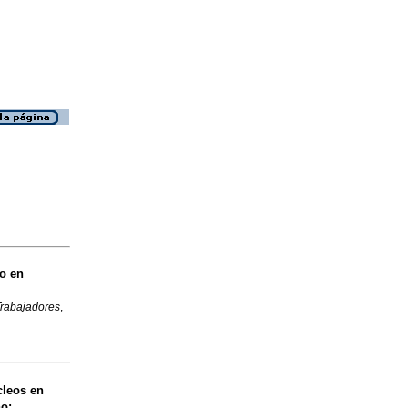
no en
Trabajadores
,
leos en
no
: