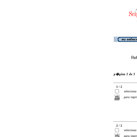
Ref
p�gina 1 de 1
1 / 2
selecciona
para impr
2 / 2
selecciona
para impr