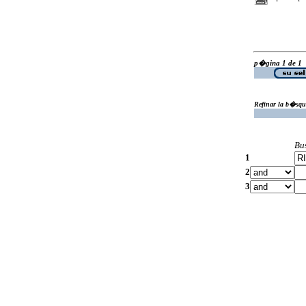
p�gina 1 de 1
Refinar la b�squ
Bu
1
2
3