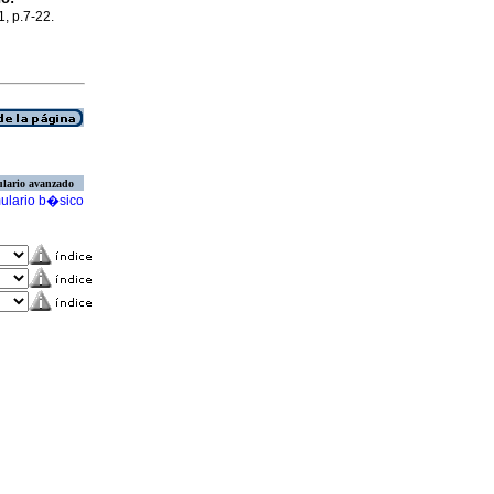
1, p.7-22.
lario avanzado
ulario b�sico