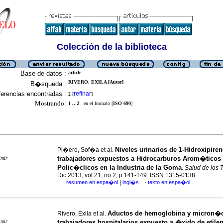
Colección de la biblioteca
Base de datos :
article
RIVERO, EXILA [Autor]
B�squeda :
erencias encontradas :
refinar
2
[
]
Mostrando:
1 .. 2
en el formato [
ISO 690
]
Niveles urinarios de 1-Hidroxipire
Pi�ero, Sof�a et al.
trabajadores expuestos a Hidrocarburos Arom�ticos
imir
Polic�clicos en la Industria de la Goma
.
Salud de los 
Dic 2013, vol.21, no.2, p.141-149. ISSN 1315-0138
|
resumen en espa�ol
ingl�s
texto en espa�ol
·
·
Aductos de hemoglobina y micron�c
Rivero, Exila et al.
imir
trabajadores hospitalarios expuesto a �xido de etile