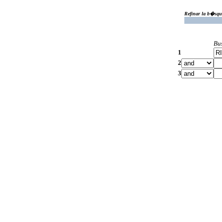
Refinar la b�squ
Bu
1
2
3