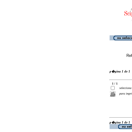
Ref
p�gina 1 de 1
1 / 1
selecciona
para impr
p�gina 1 de 1