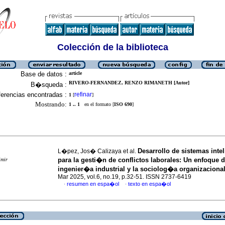
Colección de la biblioteca
Base de datos :
article
RIVERO-FERNANDEZ, RENZO RIMANETH [Autor]
B�squeda :
erencias encontradas :
refinar
1
[
]
Mostrando:
1 .. 1
en el formato [
ISO 690
]
Desarrollo de sistemas inte
L�pez, Jos� Calizaya et al.
para la gesti�n de conflictos laborales: Un enfoque 
imir
ingenier�a industrial y la sociolog�a organizaciona
Mar 2025, vol.6, no.19, p.32-51. ISSN 2737-6419
resumen en espa�ol
texto en espa�ol
·
·