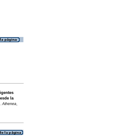
ligentes
desde la
l
.
Athenea
,