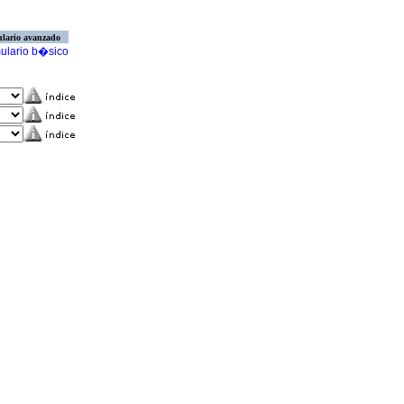
lario avanzado
ulario b�sico