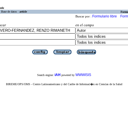
eda
Base de datos :
article
Formu
Formulario libre
Form
Buscar por :
scar
en el campo
iAH
WWWISIS
Search engine:
powered by
BIREME/OPS/OMS - Centro Latinoamericano y del Caribe de Informaci�n en Ciencias de la Salud