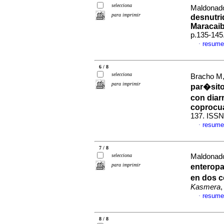
selecciona
Maldonado 
para imprimir
desnutri
Maracaib
p.135-145
resume
·
6 / 8
selecciona
Bracho M,
para imprimir
par�sito
con diar
coprocua
137. ISSN
resume
·
7 / 8
selecciona
Maldonado 
para imprimir
enteropa
en dos c
Kasmera
,
resume
·
8 / 8