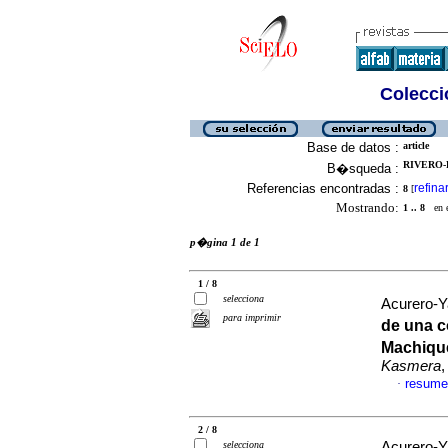
Colecció
Base de datos :
article
RIVERO-
B�squeda :
Referencias encontradas :
refina
8
[
Mostrando:
1 .. 8
en el
p�gina 1 de 1
1 / 8
selecciona
Acurero-Ya
para imprimir
de una 
Machique
Kasmera
,
resume
·
2 / 8
selecciona
Acurero-Ya