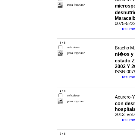
para imprimir
microspo
desnutri
Maracai
0075-522
resume
·
3 / 8
selecciona
Bracho M,
para imprimir
ni�os y 
estado Z
2002 Y 2
ISSN 007
resume
·
4 / 8
selecciona
Acurero-Ya
para imprimir
con desn
hospital
2013, vol
resume
·
5 / 8