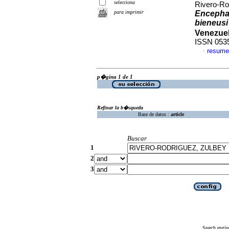
selecciona
Rivero-Ro
para imprimir
Encephal
bieneusi
Venezue
ISSN 053
resume
·
p�gina 1 de 1
Refinar la b�squeda
Base de datos :
article
Buscar
1
2
3
Search engin