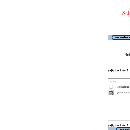
Ref
p�gina 1 de 1
1 / 1
selecciona
para impr
p�gina 1 de 1