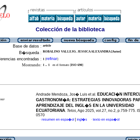
Colección de la biblioteca
Base de datos :
article
ROBALINO VALLEJO, JESSICA ALEXANDRA [Autor]
B�squeda :
erencias encontradas :
refinar
1
[
]
Mostrando:
1 .. 1
en el formato [
ISO 690
]
EDUCACI�N INTERC
Andrade Mendoza, Jos� Luis et al.
imir
GASTRONOM�A: ESTRATEGIAS INNOVADORAS PAR
APRENDIZAJE DEL INGL�S EN LA UNIVERSIDAD
ECUATORIANA
.
Telos
, Ago 2025, vol.27, no.2, p.759-775. 
0570
|
resumen en espa�ol
ingl�s
texto en espa�ol
·
·