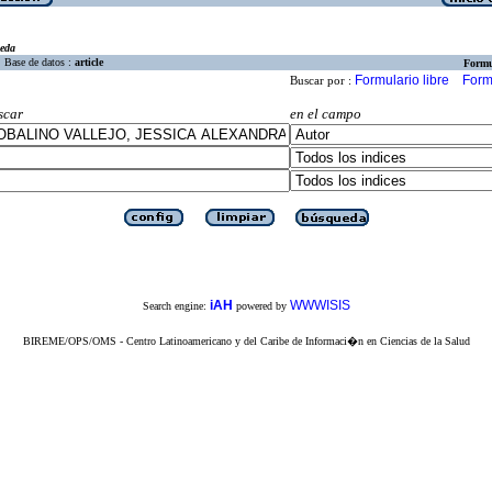
eda
Base de datos :
article
Formu
Formulario libre
Form
Buscar por :
scar
en el campo
iAH
WWWISIS
Search engine:
powered by
BIREME/OPS/OMS - Centro Latinoamericano y del Caribe de Informaci�n en Ciencias de la Salud