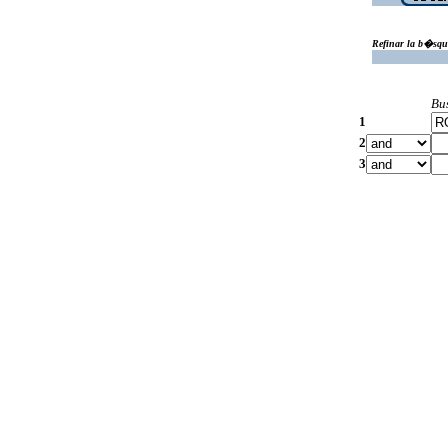
Refinar la b�squ
Bu
1
2
3