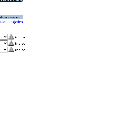
lario avanzado
ulario b�sico