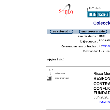
Colecció
Base de datos :
article
ROCA AN
B�squeda :
Referencias encontradas :
refina
4
[
Mostrando:
1 .. 4
en el
p�gina 1 de 1
1 / 4
Risco Mur
selecciona
RESPON
para imprimir
CONTRA
CONFLI
FUNDAD
Jun 2026,
resume
·