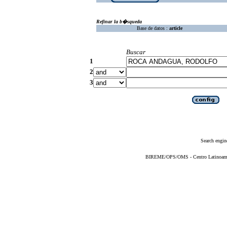
Refinar la b�squeda
Base de datos :
article
Buscar
1
2
3
Search engin
BIREME/OPS/OMS - Centro Latinoameric