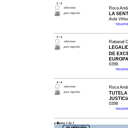
2 / 4
Roca Anda
selecciona
LA SEN
para imprimir
Aula Virtu
resume
·
3 / 4
Rabanal O
selecciona
LEGALI
para imprimir
DE EXC
EUROP
0398
resume
·
4 / 4
selecciona
Roca Anda
para imprimir
TUTELA
JUSTICI
0398
resume
·
p�gina 1 de 1