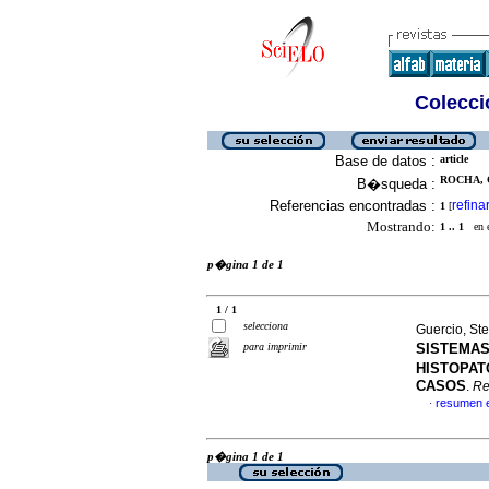
Colecció
Base de datos :
article
ROCHA, 
B�squeda :
Referencias encontradas :
refina
1
[
Mostrando:
1 .. 1
en el
p�gina 1 de 1
1 / 1
selecciona
Guercio, St
para imprimir
SISTEMAS
HISTOPAT
CASOS
.
Re
resumen 
·
p�gina 1 de 1