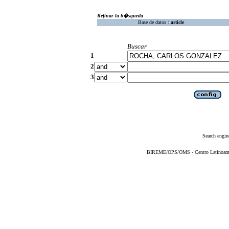
Refinar la b�squeda
Base de datos :
article
Buscar
1
2
3
Search engin
BIREME/OPS/OMS - Centro Latinoameric