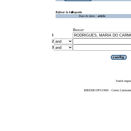
Refinar la b�squeda
Base de datos :
article
Buscar
1
2
3
Search engin
BIREME/OPS/OMS - Centro Latinoameric