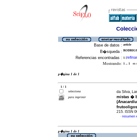
Colecció
Base de datos :
article
RODRIGU
B�squeda :
Referencias encontradas :
refina
1
[
Mostrando:
1 .. 1
en el
p�gina 1 de 1
1 / 1
selecciona
da Silva, La
mistas � b
para imprimir
(
Anacardiu
frutooligo
215. ISSN 
resumen 
·
p�gina 1 de 1