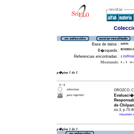
Colecció
Base de datos :
article
RODRIGUE
B�squeda :
Referencias encontradas :
refina
1
[
Mostrando:
1 .. 1
en el
p�gina 1 de 1
1 / 1
selecciona
OROZCO, Ca
Evaluaci�n
para imprimir
Responsabi
de Chilpa
no.3, p.75-
resumen 
·
p�gina 1 de 1