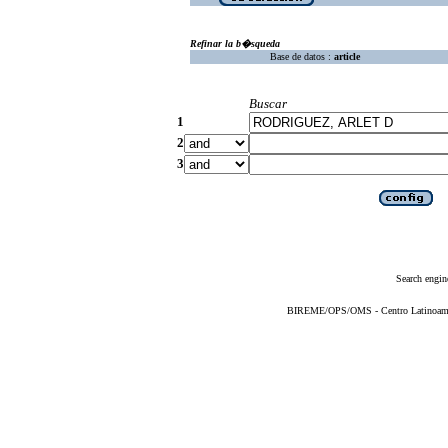
Refinar la b�squeda
Base de datos :
article
Buscar
1
2
3
Search engin
BIREME/OPS/OMS - Centro Latinoameric