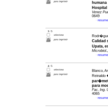
para imprimir
humana p
Hospita
Venez Pu
0649
resume
·
3 / 5
selecciona
Rodr�guez
para imprimir
Calidad 
Upata, e
Microbiol.
resume
·
4 / 5
selecciona
Blanco, 
para imprimir
Reinaldo
par�metr
para mod
Fac. Ing.
4065
resume
·