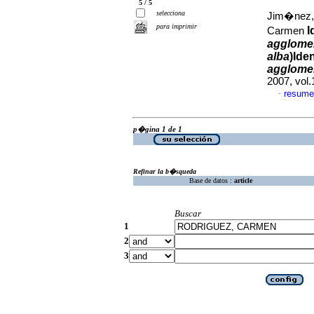
5 / 5
selecciona
Jim�nez, 
para imprimir
I
Carmen
agglome
alba
)
Iden
agglome
2007, vol.
resume
·
p�gina 1 de 1
Refinar la b�squeda
Base de datos :
article
Buscar
1
2
3