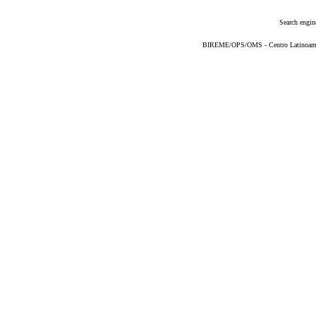
Search engin
BIREME/OPS/OMS - Centro Latinoameric