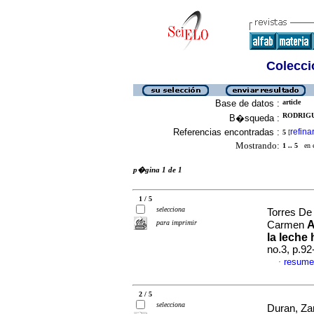
Colecció
Base de datos :
article
RODRIGU
B�squeda :
Referencias encontradas :
refina
5
[
Mostrando:
1 .. 5
en el
p�gina 1 de 1
1 / 5
selecciona
Torres De
para imprimir
A
Carmen
la leche
no.3, p.9
resume
·
2 / 5
selecciona
Duran, Zan