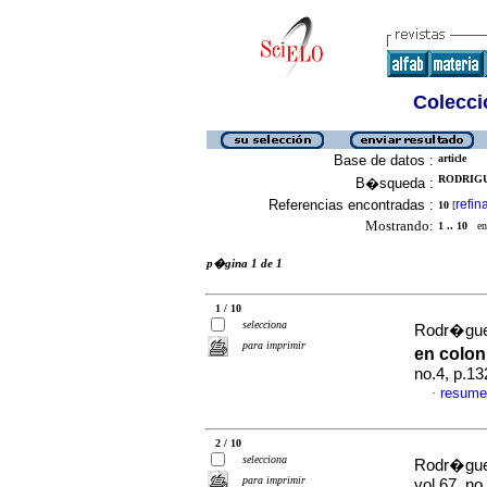
Colecció
Base de datos :
article
RODRIGUE
B�squeda :
Referencias encontradas :
refin
10
[
Mostrando:
1 .. 10
en 
p�gina 1 de 1
1 / 10
selecciona
Rodr�guez
para imprimir
en colon
no.4, p.1
resume
·
2 / 10
selecciona
Rodr�guez
para imprimir
vol.67, n