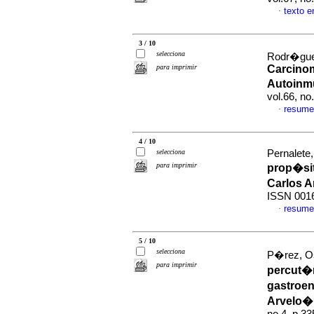
texto 
·
3 / 10
selecciona
Rodr�guez
para imprimir
Carcinom
Autoinm
vol.66, n
resume
·
4 / 10
selecciona
Pernalete,
para imprimir
prop�sit
Carlos 
ISSN 001
resume
·
5 / 10
selecciona
P�rez, Os
para imprimir
percut�
gastroen
Arvelo� 