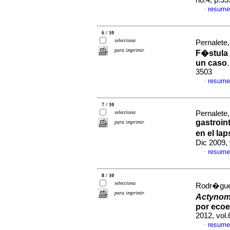
no.4, p.3
resume
·
6 / 10
selecciona
Pernalete,
para imprimir
F�stula 
un caso
3503
resume
·
7 / 10
selecciona
Pernalete,
gastroint
para imprimir
en el la
Dic 2009,
resume
·
8 / 10
selecciona
Rodr�guez
para imprimir
Actynom
por eco
2012, vol.
resume
·