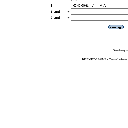
Buscar
1
2
3
Search engin
BIREME/OPS/OMS - Centro Latinoameric