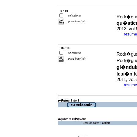
9 / 10
selecciona
Rodr�guez
para imprimir
qu�stica
2012, vol.
resume
·
10 / 10
selecciona
Rodr�guez
para imprimir
Rodr�gue
gl�ndula
lesi�n t
2011, vol
resume
·
p�gina 1 de 1
Refinar la b�squeda
Base de datos :
article