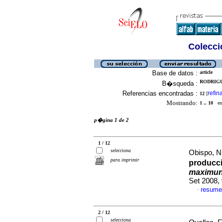
Colecció
Base de datos :
article
RODRIGUE
B�squeda :
Referencias encontradas :
refin
12
[
Mostrando:
1 .. 10
en 
p�gina 1 de 2
1 / 12
selecciona
Obispo, N
para imprimir
producci
maximu
Set 2008,
resume
·
2 / 12
selecciona