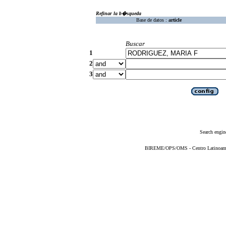
Refinar la b�squeda
Base de datos :
article
Buscar
1
2
3
Search engin
BIREME/OPS/OMS - Centro Latinoameric