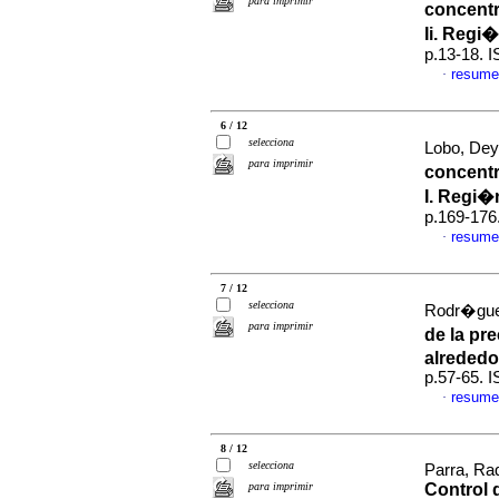
para imprimir
concentr
Ii. Regi
p.13-18. 
resume
·
6 / 12
selecciona
Lobo, Deya
para imprimir
concentr
I. Regi�
p.169-176
resume
·
7 / 12
selecciona
Rodr�gue
para imprimir
de la pr
alrededo
p.57-65. 
resume
·
8 / 12
selecciona
Parra, Ra
para imprimir
Control 