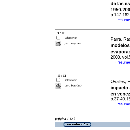
de las e
1950-20
p.147-162
resume
·
9 / 12
selecciona
Parra, Raq
para imprimir
modelos 
evapora
2008, vol
resume
·
10 / 12
selecciona
Ovalles, F
para imprimir
impacto 
en venez
p.37-40. 
resume
·
p�gina 1 de 2