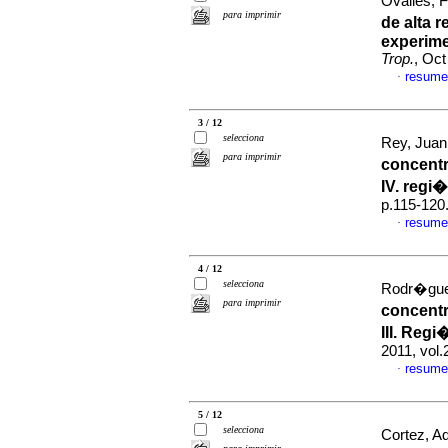
Ovalles, F
para imprimir
de alta 
experime
Trop.
, Oct
resume
·
3 / 12
selecciona
Rey, Juan 
para imprimir
concentr
IV. regi
p.115-120
resume
·
4 / 12
selecciona
Rodr�gue
para imprimir
concentr
III. Reg
2011, vol
resume
·
5 / 12
selecciona
Cortez, Ad