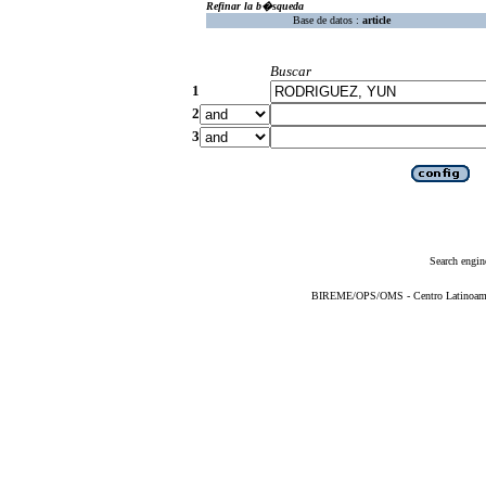
Refinar la b�squeda
Base de datos :
article
Buscar
1
2
3
Search engin
BIREME/OPS/OMS - Centro Latinoameric