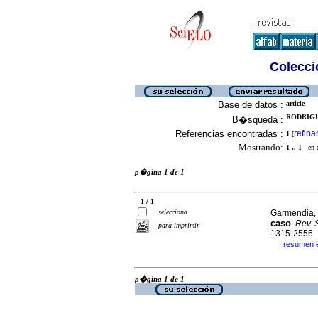
Colecció
Base de datos :
article
RODRIGUE
B�squeda :
Referencias encontradas :
refina
1
[
Mostrando:
1 .. 1
en el
p�gina 1 de 1
1 / 1
selecciona
Garmendia, 
caso
.
Rev. 
para imprimir
1315-2556
resumen 
·
p�gina 1 de 1