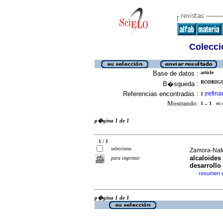
Colecció
Base de datos :
article
RODRIGU
B�squeda :
Referencias encontradas :
refina
1
[
Mostrando:
1 .. 1
en el
p�gina 1 de 1
1 / 1
selecciona
Zamora-Nate
alcaloides
para imprimir
desarrollo
resumen 
·
p�gina 1 de 1