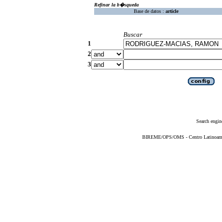
Refinar la b�squeda
Base de datos :
article
Buscar
1
2
3
Search engin
BIREME/OPS/OMS - Centro Latinoameric