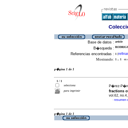
Colecció
Base de datos :
article
RODRIGU
B�squeda :
Referencias encontradas :
refina
1
[
Mostrando:
1 .. 1
en el
p�gina 1 de 1
1 / 1
selecciona
P�rez-P�rez
fractions 
para imprimir
vol.62, no.
resumen 
·
p�gina 1 de 1