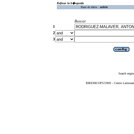
Refinar la b�squeda
Base de datos :
article
Buscar
1
2
3
Search engin
BIREME/OPS/OMS - Centro Latinoameric