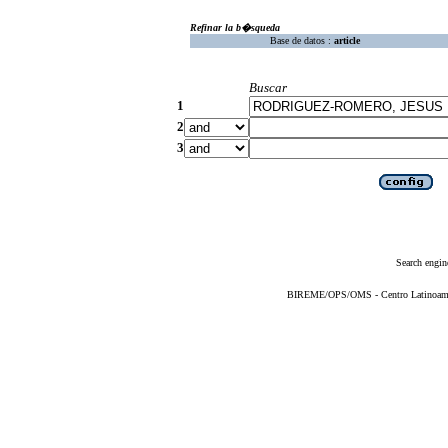
Refinar la b�squeda
Base de datos :
article
Buscar
1
2
3
Search engin
BIREME/OPS/OMS - Centro Latinoameric