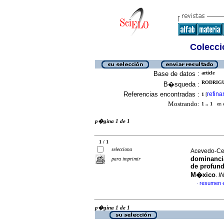
Colecció
Base de datos :
article
RODRIGU
B�squeda :
Referencias encontradas :
refina
1
[
Mostrando:
1 .. 1
en el
p�gina 1 de 1
1 / 1
selecciona
Acevedo-Cer
dominancia
para imprimir
de profund
M�xico
.
I
resumen 
·
p�gina 1 de 1