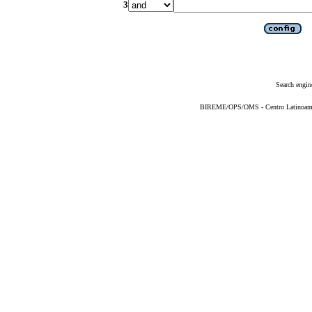
3
Search engin
BIREME/OPS/OMS - Centro Latinoameric