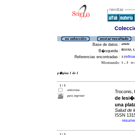
Colecció
Base de datos :
article
ROJAS, L
B�squeda :
Referencias encontradas :
refina
3
[
Mostrando:
1 .. 3
en el
p�gina 1 de 1
1 / 3
selecciona
Troconis, 
para imprimir
de lesi�
una plat
Salud de 
ISSN 131
resume
·
2 / 3