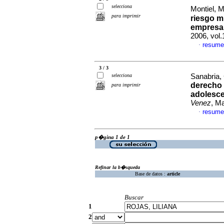
selecciona
Montiel, M
para imprimir
riesgo m
empresa
2006, vol.
resume
·
3 / 3
selecciona
Sanabria, 
derecho 
para imprimir
adolesc
Venez
, M
resume
·
p�gina 1 de 1
Refinar la b�squeda
Base de datos :
article
Buscar
1
2