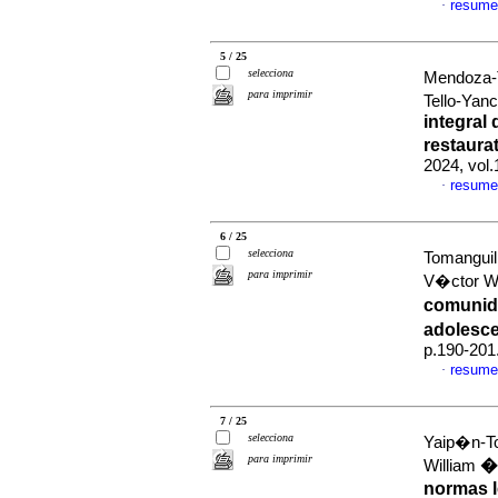
resume
·
5 / 25
selecciona
Mendoza-T
para imprimir
Tello-Yanc
integral 
restaura
2024, vol
resume
·
6 / 25
selecciona
Tomanguil
para imprimir
V�ctor W
comunida
adolesc
p.190-201
resume
·
7 / 25
selecciona
Yaip�n-To
para imprimir
�t
William
normas le