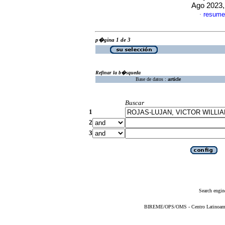
Ago 2023,
resume
·
p�gina 1 de 3
Refinar la b�squeda
Base de datos :
article
Buscar
1
2
3
Search engin
BIREME/OPS/OMS - Centro Latinoameric