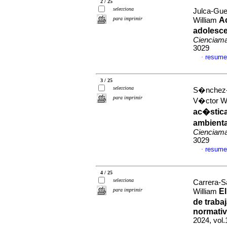
2 / 25
selecciona
Julca-Gue
para imprimir
Ac
William
adolesce
Cienciama
3029
resume
·
3 / 25
selecciona
S�nchez-V
para imprimir
V�ctor Wil
ac�stica
ambienta
Cienciama
3029
resume
·
4 / 25
selecciona
Carrera-S
para imprimir
El
William
de traba
normativ
2024, vol