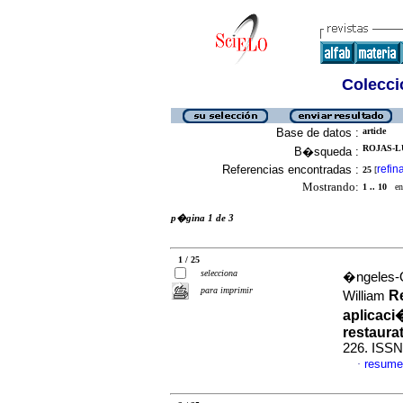
Colecció
Base de datos :
article
ROJAS-L
B�squeda :
Referencias encontradas :
refin
25
[
Mostrando:
1 .. 10
en 
p�gina 1 de 3
1 / 25
selecciona
�ngeles-Q
para imprimir
R
William
aplicaci
restaura
226. ISSN
resume
·