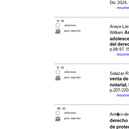
Dic 2024,
resume
·
8 / 25
selecciona
Araya-Lar
para imprimir
An
William
adolescen
del dere
p.88-97. 
resume
·
9 / 25
selecciona
Salazar-R
para imprimir
venta de
notarial
p.207-220
resume
·
10 / 25
selecciona
Ant�n-de-l
para imprimir
derecho 
de prote