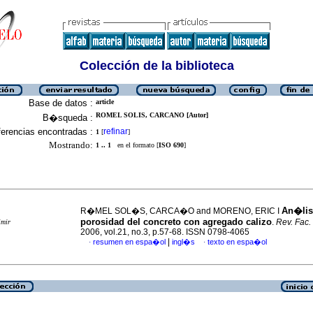
Colección de la biblioteca
Base de datos :
article
ROMEL SOLIS, CARCANO [Autor]
B�squeda :
erencias encontradas :
refinar
1
[
]
Mostrando:
1 .. 1
en el formato [
ISO 690
]
An�lisi
R�MEL SOL�S, CARCA�O and MORENO, ERIC I
porosidad del concreto con agregado calizo
.
Rev. Fac.
imir
2006, vol.21, no.3, p.57-68. ISSN 0798-4065
|
resumen en espa�ol
ingl�s
texto en espa�ol
·
·