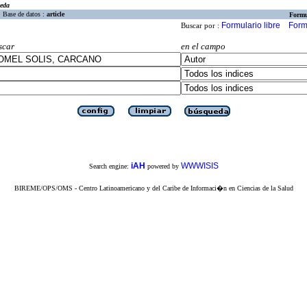
eda
Base de datos :
article
Formu
Formulario libre
Form
Buscar por :
scar
en el campo
iAH
WWWISIS
Search engine:
powered by
BIREME/OPS/OMS - Centro Latinoamericano y del Caribe de Informaci�n en Ciencias de la Salud