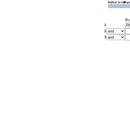
Refinar la b�squ
Bu
1
2
3