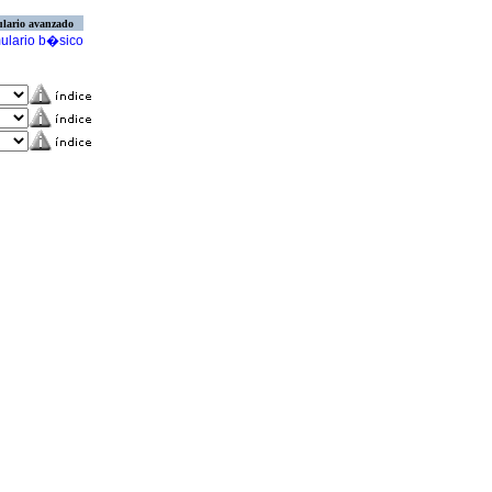
lario avanzado
ulario b�sico