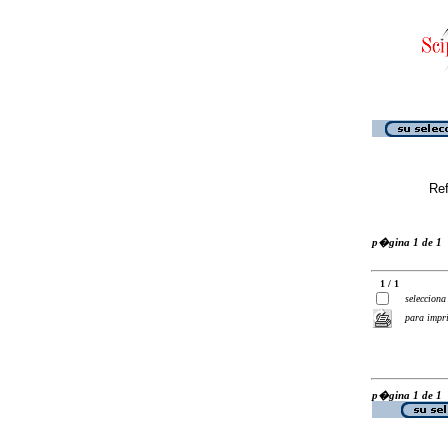
Ref
p�gina 1 de 1
1 / 1
selecciona
para impr
p�gina 1 de 1