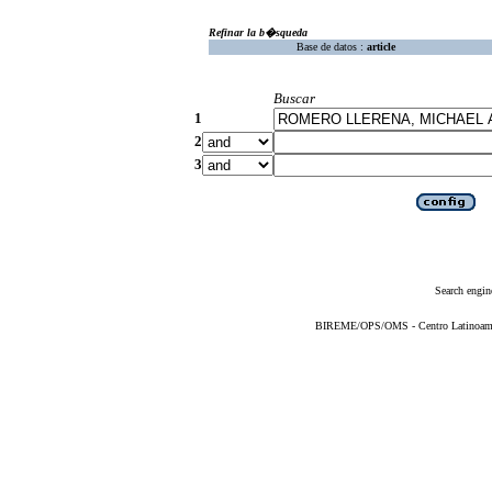
Refinar la b�squeda
Base de datos :
article
Buscar
1
2
3
Search engin
BIREME/OPS/OMS - Centro Latinoameric