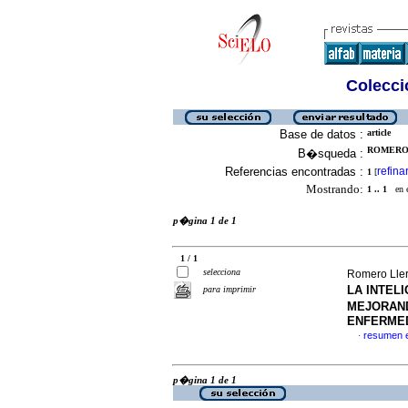
Colecció
Base de datos :
article
ROMERO 
B�squeda :
Referencias encontradas :
refina
1
[
Mostrando:
1 .. 1
en el
p�gina 1 de 1
1 / 1
selecciona
Romero Lle
LA INTELI
para imprimir
MEJORAND
ENFERME
resumen 
·
p�gina 1 de 1