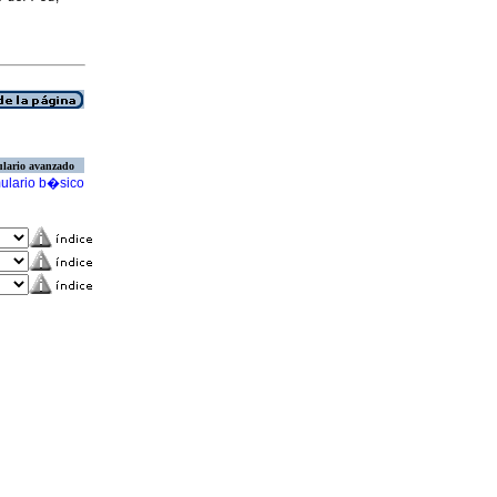
lario avanzado
ulario b�sico