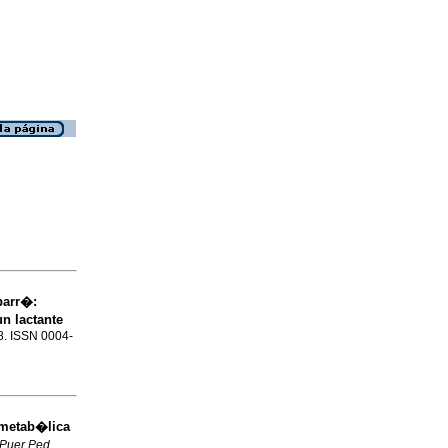
barr�:
n lactante
78. ISSN 0004-
metab�lica
 Puer Ped
,