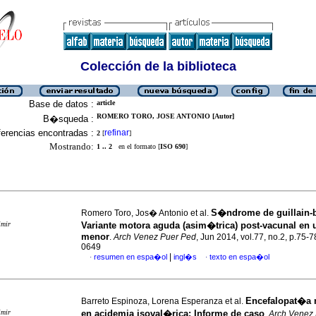
Colección de la biblioteca
Base de datos :
article
ROMERO TORO, JOSE ANTONIO [Autor]
B�squeda :
erencias encontradas :
refinar
2
[
]
Mostrando:
1 .. 2
en el formato [
ISO 690
]
S�ndrome de guillain-
Romero Toro, Jos� Antonio et al.
imir
Variante motora aguda (asim�trica) post-vacunal en u
menor
.
Arch Venez Puer Ped
, Jun 2014, vol.77, no.2, p.75-
0649
|
resumen en espa�ol
ingl�s
texto en espa�ol
·
·
Encefalopat�a 
Barreto Espinoza, Lorena Esperanza et al.
imir
en acidemia isoval�rica
:
Informe de caso
.
Arch Venez