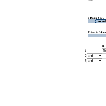
p�gina 1 de 1
Refinar la b�squ
Bu
1
2
3