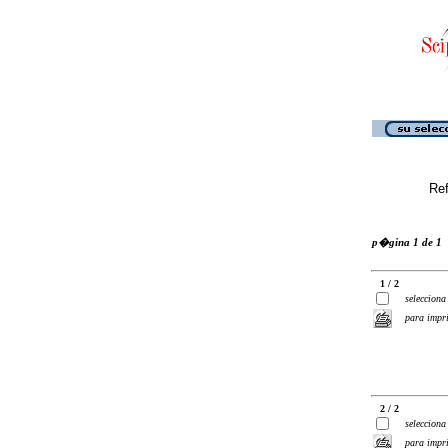
Ref
p�gina 1 de 1
1 / 2
selecciona
para impr
2 / 2
selecciona
para impr