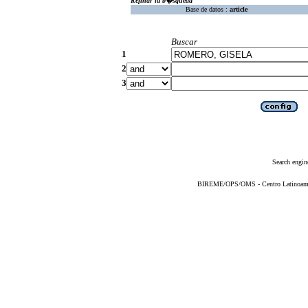
Refinar la b�squeda
Base de datos :
article
Buscar
1
2
3
Search engin
BIREME/OPS/OMS - Centro Latinoameric