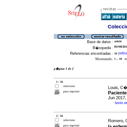
Colecció
Base de datos :
article
ROMERO,
B�squeda :
Referencias encontradas :
refin
16
[
Mostrando:
1 .. 10
en 
p�gina 1 de 2
1 / 16
selecciona
Louis, C�
para imprimir
Paciente
Jun 2017,
texto 
·
2 / 16
selecciona
Romero, G
para imprimir
la enfer