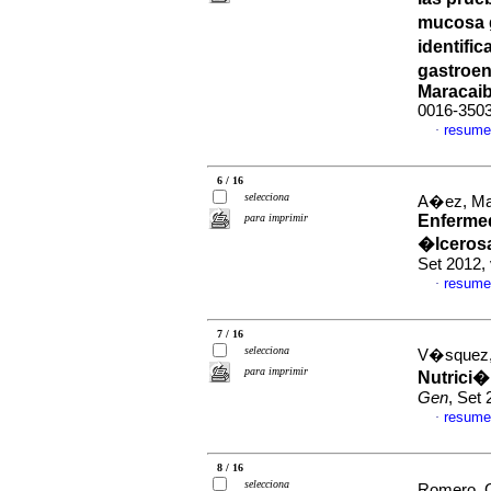
mucosa g
identific
gastroen
Maracai
0016-350
resume
·
6 / 16
selecciona
A�ez, Mar
para imprimir
Enfermed
�lcerosa
Set 2012,
resume
·
7 / 16
selecciona
V�squez, 
para imprimir
Nutrici�
Gen
, Set
resume
·
8 / 16
selecciona
Romero, G