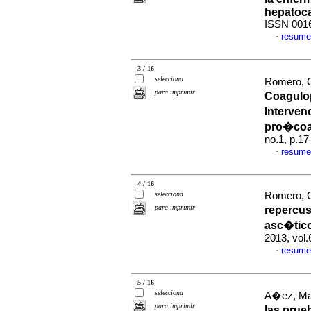
hepatoc
ISSN 001
resume
·
3 / 16
selecciona
Romero, G
para imprimir
Coagulop
Interven
pro�coag
no.1, p.1
resume
·
4 / 16
selecciona
Romero, G
para imprimir
repercu
asc�tico
2013, vol.
resume
·
5 / 16
selecciona
A�ez, Mar
para imprimir
las prue