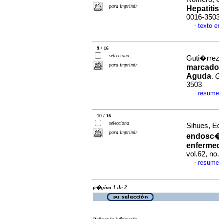
para imprimir
Hepatiti
0016-350
texto 
·
9 / 16
selecciona
Guti�rrez,
para imprimir
marcador
Aguda
.
3503
resume
·
10 / 16
selecciona
Sihues, Ed
para imprimir
endosc�p
enfermed
vol.62, n
resume
·
p�gina 1 de 2