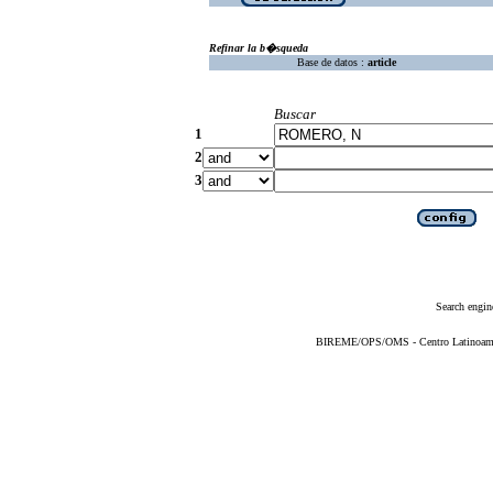
Refinar la b�squeda
Base de datos :
article
Buscar
1
2
3
Search engin
BIREME/OPS/OMS - Centro Latinoameric