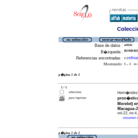
Colecció
Base de datos :
article
ROMERO, 
B�squeda :
Referencias encontradas :
refina
1
[
Mostrando:
1 .. 1
en el
p�gina 1 de 1
1 / 1
selecciona
Hern�ndez G
pron�stico
para imprimir
Morelet) e
Macagua-Ju
vol.22, no.
resumen 
·
p�gina 1 de 1