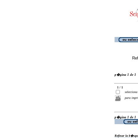
Ref
p�gina 1 de 1
1 / 1
selecciona
para impr
p�gina 1 de 1
Refinar la b�squ