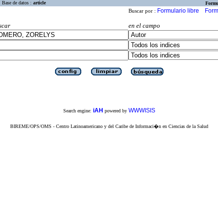
Base de datos :
article
Formu
Formulario libre
Form
Buscar por :
scar
en el campo
iAH
WWWISIS
Search engine:
powered by
BIREME/OPS/OMS - Centro Latinoamericano y del Caribe de Informaci�n en Ciencias de la Salud