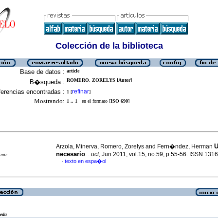
Colección de la biblioteca
Base de datos :
article
ROMERO, ZORELYS [Autor]
B�squeda :
erencias encontradas :
refinar
1
[
]
Mostrando:
1 .. 1
en el formato [
ISO 690
]
U
Arzola, Minerva, Romero, Zorelys and Fern�ndez, Herman
necesario
. .
uct
, Jun 2011, vol.15, no.59, p.55-56. ISSN 131
imir
texto en espa�ol
·
eda