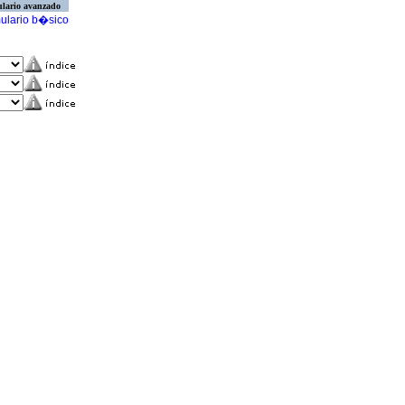
lario avanzado
ulario b�sico