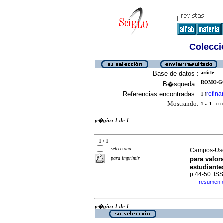
Colecció
Base de datos :
article
ROMO-GO
B�squeda :
Referencias encontradas :
refina
1
[
Mostrando:
1 .. 1
en el
p�gina 1 de 1
1 / 1
selecciona
Campos-Usca
para imprimir
para valor
estudiante
p.44-50. IS
resumen 
·
p�gina 1 de 1