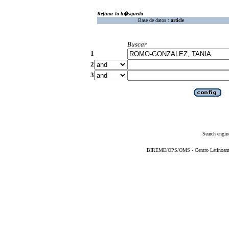
Refinar la b�squeda
Base de datos :
article
Buscar
1
2
3
Search engin
BIREME/OPS/OMS - Centro Latinoameric