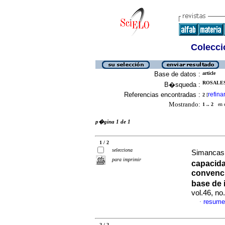
Colecció
Base de datos :
article
ROSALES 
B�squeda :
Referencias encontradas :
refina
2
[
Mostrando:
1 .. 2
en el
p�gina 1 de 1
1 / 2
selecciona
Simancas P
para imprimir
capacida
convenci
base de 
vol.46, n
resume
·
2 / 2