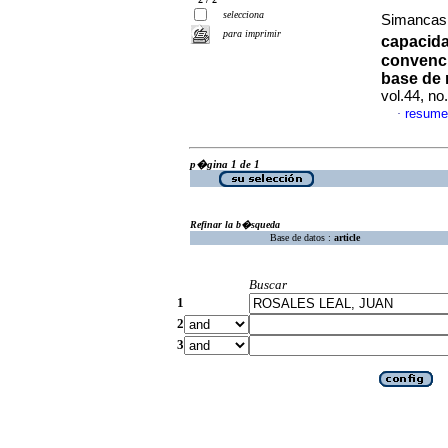
selecciona
Simancas P
para imprimir
capacida
convenci
base de r
vol.44, n
resume
·
p�gina 1 de 1
Refinar la b�squeda
Base de datos :
article
Buscar
1
2
3