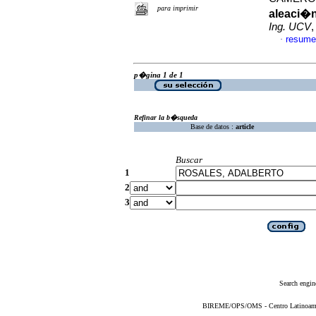
para imprimir
aleaci�n
Ing. UCV
,
resume
·
p�gina 1 de 1
Refinar la b�squeda
Base de datos :
article
Buscar
1
2
3
Search engin
BIREME/OPS/OMS - Centro Latinoameric