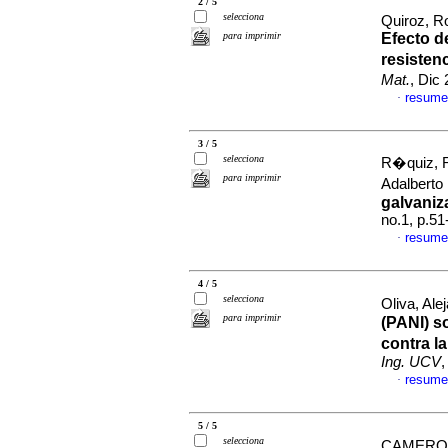
2 / 5
selecciona
Quiroz, R
para imprimir
Efecto d
resisten
Mat.
, Dic
resume
·
3 / 5
selecciona
R�quiz, R
para imprimir
Adalberto
galvani
no.1, p.5
resume
·
4 / 5
selecciona
Oliva, Ale
para imprimir
(PANI
)
s
contra l
Ing. UCV
,
resume
·
5 / 5
selecciona
CAMERO, 