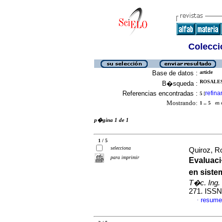
Colecció
Base de datos :
article
ROSALES
B�squeda :
Referencias encontradas :
refina
5
[
Mostrando:
1 .. 5
en el
p�gina 1 de 1
1 / 5
selecciona
Quiroz, R
para imprimir
Evaluaci
en siste
T�c. Ing. 
271. ISSN
resume
·